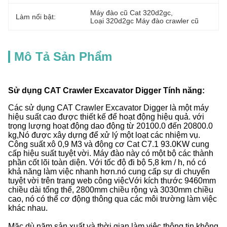
Máy đào cũ Cat 320d2gc
, 
Làm nổi bật:
Loại 320d2gc Máy đào crawler cũ
Mô Tả Sản Phẩm
Sử dụng CAT Crawler Excavator Digger Tính năng:
Các sử dụng CAT Crawler Excavator Digger là một máy
hiệu suất cao được thiết kế để hoạt động hiệu quả. với
trọng lượng hoạt động dao động từ 20100.0 đến 20800.0
kg,Nó được xây dựng để xử lý một loạt các nhiệm vụ.
Công suất xô 0,9 M3 và động cơ Cat C7.1 93.0KW cung
cấp hiệu suất tuyệt vời. Máy đào này có một bộ các thành
phần cốt lõi toàn diện. Với tốc độ đi bộ 5,8 km / h, nó có
khả năng làm việc nhanh hơn.nó cung cấp sự di chuyển
tuyệt vời trên trang web công việcVới kích thước 9460mm
chiều dài tổng thể, 2800mm chiều rộng và 3030mm chiều
cao, nó có thể cơ động thông qua các môi trường làm việc
khác nhau.
Mặc dù năm sản xuất và thời gian làm việc thông tin không