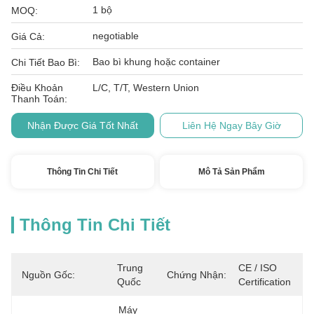
1 bộ
MOQ:
negotiable
Giá Cả:
Bao bì khung hoặc container
Chi Tiết Bao Bì:
Điều Khoản
L/C, T/T, Western Union
Thanh Toán:
Nhận Được Giá Tốt Nhất
Liên Hệ Ngay Bây Giờ
Thông Tin Chi Tiết
Mô Tả Sản Phẩm
Thông Tin Chi Tiết
Trung 
CE / ISO 
Nguồn Gốc:
Chứng Nhận:
Quốc
Certification
Máy 