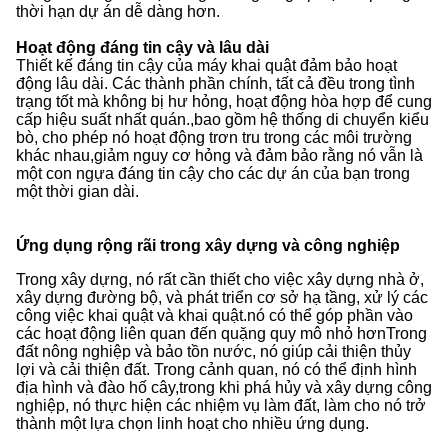
thời hạn dự án dễ dàng hơn.
Hoạt động đáng tin cậy và lâu dài
Thiết kế đáng tin cậy của máy khai quật đảm bảo hoạt
động lâu dài. Các thành phần chính, tất cả đều trong tình
trạng tốt mà không bị hư hỏng, hoạt động hòa hợp để cung
cấp hiệu suất nhất quán.,bao gồm hệ thống di chuyển kiểu
bò, cho phép nó hoạt động trơn tru trong các môi trường
khác nhau,giảm nguy cơ hỏng và đảm bảo rằng nó vẫn là
một con ngựa đáng tin cậy cho các dự án của bạn trong
một thời gian dài.
Ứng dụng rộng rãi trong xây dựng và công nghiệp
Trong xây dựng, nó rất cần thiết cho việc xây dựng nhà ở,
xây dựng đường bộ, và phát triển cơ sở hạ tầng, xử lý các
công việc khai quật và khai quật.nó có thể góp phần vào
các hoạt động liên quan đến quặng quy mô nhỏ hơnTrong
đất nông nghiệp và bảo tồn nước, nó giúp cải thiện thủy
lợi và cải thiện đất. Trong cảnh quan, nó có thể định hình
địa hình và đào hố cây,trong khi phá hủy và xây dựng công
nghiệp, nó thực hiện các nhiệm vụ làm đất, làm cho nó trở
thành một lựa chọn linh hoạt cho nhiều ứng dụng.