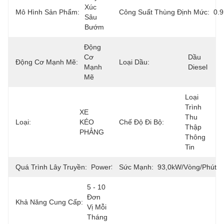
Xúc 
Mô Hình Sản Phẩm:
Công Suất Thùng Định Mức:
0.
Sâu 
Bướm
Động 
Cơ 
Dầu 
Động Cơ Mạnh Mẽ:
Loại Dầu:
Mạnh 
Diesel
Mẽ
Loại 
Trình 
XE 
Thu 
Loại:
KÉO 
Chế Độ Đi Bộ:
Thập 
PHẲNG
Thông 
Tin
Quá Trình Lây Truyền:
PowerShift
Sức Mạnh:
93,0kW/vòng/phút
5 - 10 
Đơn 
Khả Năng Cung Cấp:
Vị Mỗi 
Tháng