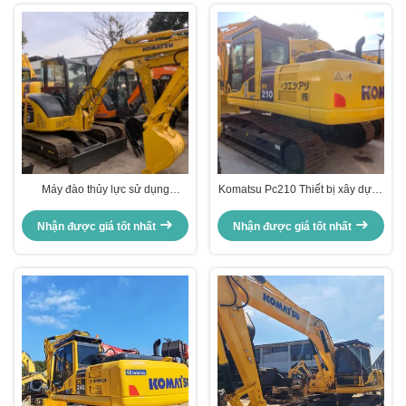
Máy đào thủy lực sử dụng
Komatsu Pc210 Thiết bị xây dựng
Komatsu Pc55 5160kg cho đào
sử dụng Máy đào cũ 20630kg
nền tảng
Nhận được giá tốt nhất
Nhận được giá tốt nhất