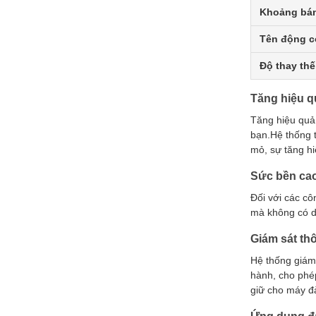
Khoảng bán 
Tên động c
Độ thay th
Tăng hiệu q
Tăng hiệu quả 
bạn.Hệ thống 
mỏ, sự tăng h
Sức bền cao
Đối với các cô
mà không có dấ
Giám sát th
Hệ thống giám 
hành, cho phép
giữ cho máy đào