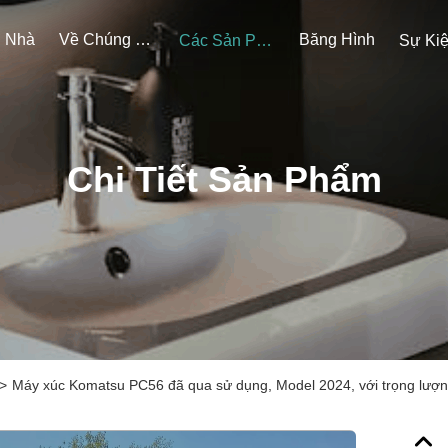
Nhà
Về Chúng Tôi
Băng Hình
Các Sản Phẩm
Sự Ki
Chi Tiết Sản Phẩm
>
Máy xúc Komatsu PC56 đã qua sử dụng, Model 2024, với trọng lượn