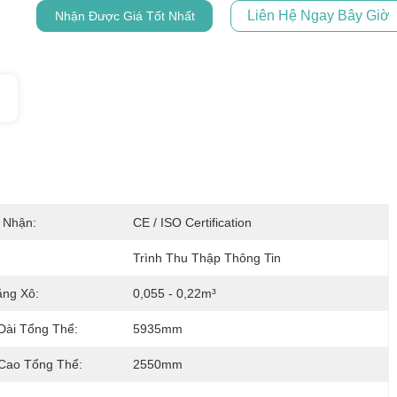
Liên Hệ Ngay Bây Giờ
Nhận Được Giá Tốt Nhất
 Nhận:
CE / ISO Certification
Trình Thu Thập Thông Tin
ng Xô:
0,055 - 0,22m³
Dài Tổng Thể:
5935mm
Cao Tổng Thể:
2550mm