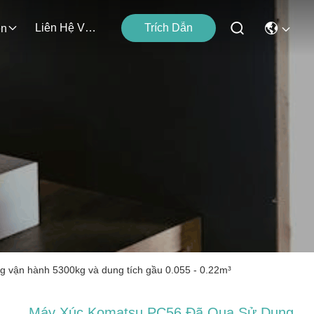
Liên Hệ Với Chúng Tôi
Trích Dẫn
ện
g vận hành 5300kg và dung tích gầu 0.055 - 0.22m³
Máy Xúc Komatsu PC56 Đã Qua Sử Dụng,