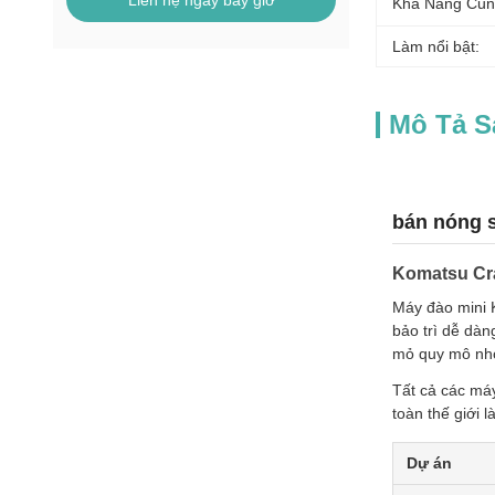
Liên hệ ngay bây giờ
Khả Năng Cun
Làm nổi bật:
Mô Tả 
bán nóng 
Komatsu Cra
Máy đào mini 
bảo trì dễ dàn
mỏ quy mô nhỏ
Tất cả các máy
toàn thế giới 
Dự án