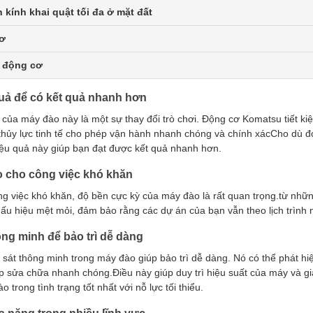
kính khai quật tối đa ở mặt đất
ơ
ế động cơ
uả để có kết quả nhanh hơn
của máy đào này là một sự thay đổi trò chơi. Động cơ Komatsu tiết kiệm 
thủy lực tinh tế cho phép vận hành nhanh chóng và chính xácCho dù đ
iệu quả này giúp bạn đạt được kết quả nhanh hơn.
 cho công việc khó khăn
ng việc khó khăn, độ bền cực kỳ của máy đào là rất quan trọng.từ nhữn
u hiệu mệt mỏi, đảm bảo rằng các dự án của bạn vẫn theo lịch trình 
ông minh để bảo trì dễ dàng
sát thông minh trong máy đào giúp bảo trì dễ dàng. Nó có thể phát hi
 sửa chữa nhanh chóng.Điều này giúp duy trì hiệu suất của máy và gi
 trong tình trạng tốt nhất với nỗ lực tối thiểu.