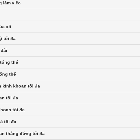
g làm việc
ủa xô
ộ tối đa
 dài
tổng thể
tổng thể
 kính khoan tối đa
n tối đa
hoan tối đa
ả tối đa
an thẳng đứng tối đa