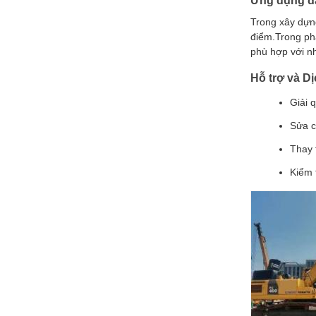
Ứng dụng đa
Trong xây dựn
điểm.Trong phá
phù hợp với nhi
Hỗ trợ và D
Giải 
Sửa c
Thay 
Kiểm 