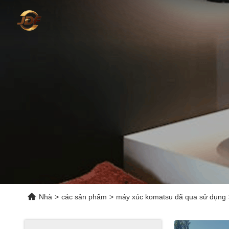
Nhà
>
các sản phẩm
>
máy xúc komatsu đã qua sử dụng