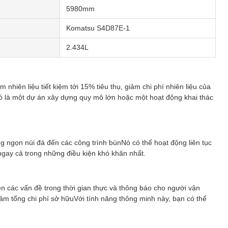
5980mm
Komatsu S4D87E-1
2.434L
nhiên liệu tiết kiệm tới 15% tiêu thụ, giảm chi phí nhiên liệu của
ó là một dự án xây dựng quy mô lớn hoặc một hoạt động khai thác
g ngọn núi đá đến các công trình bùnNó có thể hoạt động liên tục
ngay cả trong những điều kiện khó khăn nhất.
ện các vấn đề trong thời gian thực và thông báo cho người vận
ảm tổng chi phí sở hữuVới tính năng thông minh này, bạn có thể