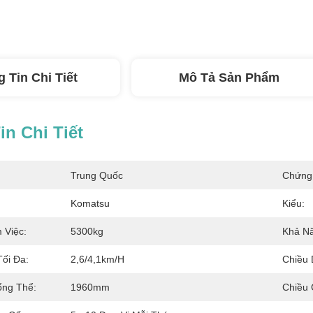
 Tin Chi Tiết
Mô Tả Sản Phẩm
n Chi Tiết
Trung Quốc
Chứng
Komatsu
Kiểu:
 Việc:
5300kg
Khả Nă
Tối Đa:
2,6/4,1km/h
Chiều 
ổng Thể:
1960mm
Chiều 