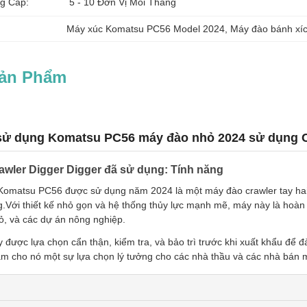
g Cấp:
5 - 10 Đơn Vị Mỗi Tháng
Máy xúc Komatsu PC56 Model 2024
, 
Máy đào bánh xí
Sản Phẩm
sử dụng Komatsu PC56 máy đào nhỏ 2024 sử dụng C
wler Digger Digger đã sử dụng: Tính năng
Komatsu PC56 được sử dụng năm 2024 là một máy đào crawler tay hai 
g.Với thiết kế nhỏ gọn và hệ thống thủy lực mạnh mẽ, máy này là hoàn
, và các dự án nông nghiệp.
 được lựa chọn cẩn thận, kiểm tra, và bảo trì trước khi xuất khẩu để đ
làm cho nó một sự lựa chọn lý tưởng cho các nhà thầu và các nhà bán 