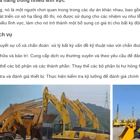
 năng trong nhiều lĩnh vực
g, nó là một người chơi quan trọng trong các dự án khác nhau, bao g
t triển cơ sở hạ tầng đô thị, nó được sử dụng cho các nhiệm vụ như lắ
ều lĩnh vực, làm cho nó trở thành một bổ sung có giá trị cho bất kỳ đội 
ịch vụ
quyết sự cố và chẩn đoán: xử lý bất kỳ vấn đề kỹ thuật nào với chẩn đo
hữa và bảo trì: Cung cấp dịch vụ thường xuyên và theo yêu cầu để đả
thế các bộ phận và các thành phần: Thay thế các bộ phận bị hư hỏng
tra và đánh giá thiết bị: Thực hiện kiểm tra kỹ lưỡng để đánh giá chín