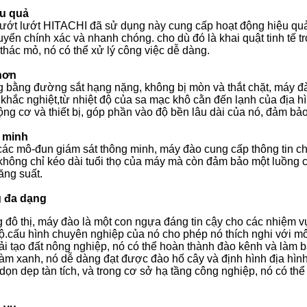
ệu quả
lướt lướt HITACHI đã sử dụng này cung cấp hoạt động hiệu quả
yển chính xác và nhanh chóng. cho dù đó là khai quật tinh tế t
thác mỏ, nó có thể xử lý công việc dễ dàng.
hơn
bằng đường sắt hạng nặng, không bị mòn và thắt chặt, máy đào
n khắc nghiệt,từ nhiệt độ của sa mạc khô cằn đến lạnh của địa 
ộng cơ và thiết bị, góp phần vào độ bền lâu dài của nó, đảm bảo 
 minh
các mô-đun giám sát thông minh, máy đào cung cấp thông tin chi 
hông chỉ kéo dài tuổi thọ của máy mà còn đảm bảo một luồng cô
ăng suất.
 đa dạng
 đô thị, máy đào là một con ngựa đáng tin cậy cho các nhiệm 
.cấu hình chuyên nghiệp của nó cho phép nó thích nghi với môi 
ải tạo đất nông nghiệp, nó có thể hoàn thành đào kênh và làm 
làm xanh, nó dễ dàng đạt được đào hố cây và định hình địa hìn
dọn dẹp tàn tích, và trong cơ sở hạ tầng công nghiệp, nó có thể