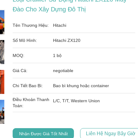
Đào Cho Xây Dựng Đô Thị
Tên Thương Hiệu:
Hitachi
Số Mô Hình:
Hitachi ZX120
MOQ:
1 bộ
Giá Cả:
negotiable
Chi Tiết Bao Bì:
Bao bì khung hoặc container
Điều Khoản Thanh
L/C, T/T, Western Union
Toán:
Liên Hệ Ngay Bây Giờ
Nhận Được Giá Tốt Nhất