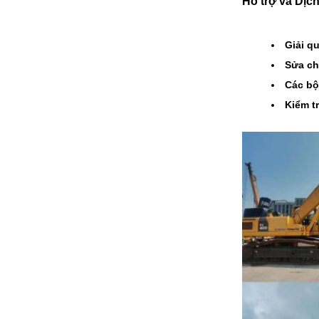
Hỗ trợ và Dịc
Giải q
Sửa ch
Các bộ
Kiểm tr