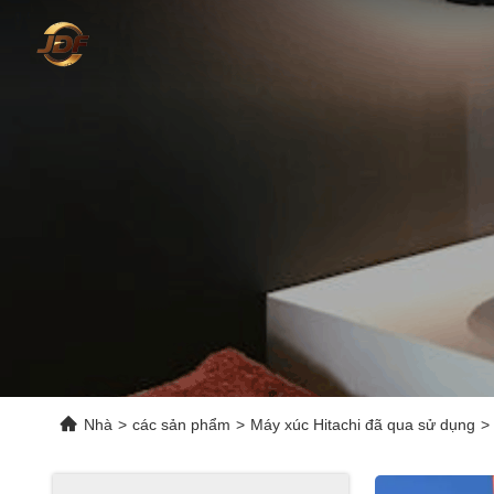
Nhà
>
các sản phẩm
>
Máy xúc Hitachi đã qua sử dụng
>