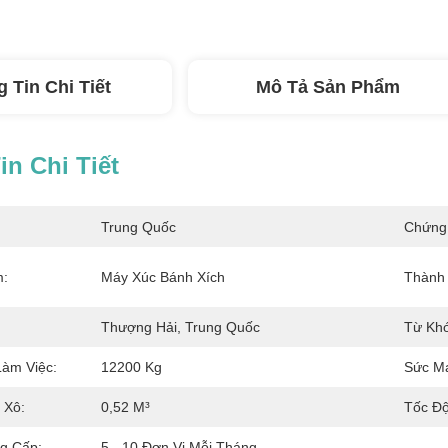
 Tin Chi Tiết
Mô Tả Sản Phẩm
n Chi Tiết
Trung Quốc
Chứng
m:
Máy Xúc Bánh Xích
Thành 
Thượng Hải, Trung Quốc
Từ Khó
àm Việc:
12200 Kg
Sức M
 Xô:
0,52 M³
Tốc Độ
g Cấp:
5 - 10 Đơn Vị Mỗi Tháng