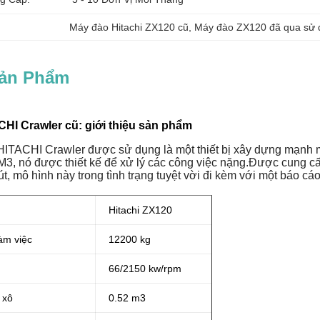
Máy đào Hitachi ZX120 cũ
, 
Máy đào ZX120 đã qua sử d
Sản Phẩm
HI Crawler cũ: giới thiệu sản phẩm
HITACHI Crawler được sử dụng là một thiết bị xây dựng mạnh m
M3, nó được thiết kế để xử lý các công việc nặng.Được cung 
t, mô hình này trong tình trạng tuyệt vời đi kèm với một báo cáo
Hitachi ZX120
àm việc
12200 kg
66/2150 kw/rpm
 xô
0.52 m3