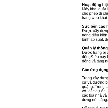
Hoạt động hi
Máy khai quật 
cho phép di chu
trang web khai 
Sức bền cao 
Được xây dựng 
trong điều kiệ
bình áp suất, đ
Quản lý thông
Được trang bị 
độngĐiều này k
động và tăng n
Các ứng dụng
Trong xây dựng
cư và đường bộ
quặng. Trong c
với các dự án 
các tòa nhà và 
dựng nền tảng.