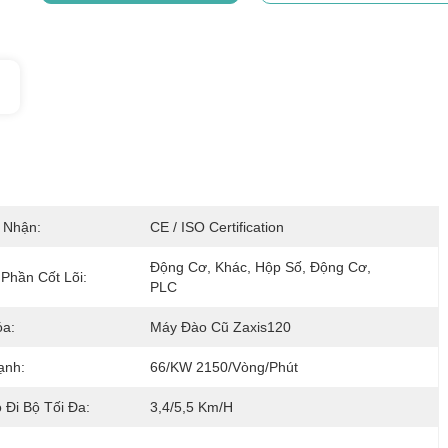
 Nhận:
CE / ISO Certification
Động Cơ, Khác, Hộp Số, Động Cơ, 
Phần Cốt Lõi:
PLC
a:
Máy Đào Cũ Zaxis120
ạnh:
66/kW 2150/vòng/phút
 Đi Bộ Tối Đa:
3,4/5,5 Km/h