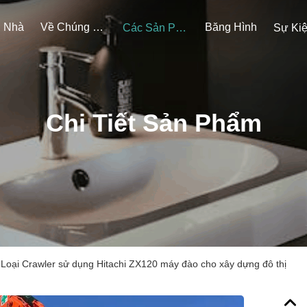
Nhà
Về Chúng Tôi
Băng Hình
Các Sản Phẩm
Sự Ki
Chi Tiết Sản Phẩm
Loại Crawler sử dụng Hitachi ZX120 máy đào cho xây dựng đô thị