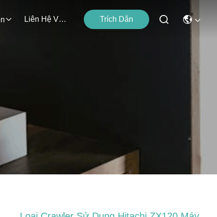
Liên Hệ Với Chúng Tôi
Trích Dẫn
ện
Loại Crawler Sử Dụng Hitachi ZX120 Máy