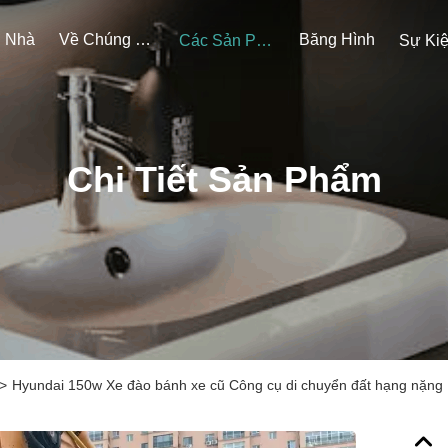
Nhà
Về Chúng Tôi
Băng Hình
Các Sản Phẩm
Sự Ki
Chi Tiết Sản Phẩm
>
Hyundai 150w Xe đào bánh xe cũ Công cụ di chuyển đất hạng nặng