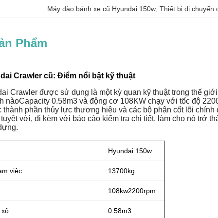
Máy đào bánh xe cũ Hyundai 150w
, 
Thiết bị di chuyển
Sản Phẩm
ai Crawler cũ: Điểm nổi bật kỹ thuật
i Crawler được sử dụng là một kỳ quan kỹ thuật trong thế giới
ình nàoCapacity 0.58m3 và động cơ 108KW chạy với tốc độ 220
 thành phần thủy lực thương hiệu và các bộ phận cốt lõi chính 
g tuyệt vời, đi kèm với báo cáo kiểm tra chi tiết, làm cho nó tr
dựng.
Hyundai 150w
àm việc
13700kg
108
kw
2200rpm
 xô
0.58m3