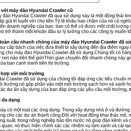
ế với máy đào Hyundai Crawler cũ
 đào Hyundai Crawler đã qua sử dụng này là một động thái kin
p giá trị tuyệt vời cho tiền.Tỷ lệ khấu hao chậm của nó có nghĩa
trên doanh nghiệp của bạn. bạn có thể có được một chất lượng 
nó trở thành một khoản đầu tư lý tưởng cho các công ty muốn t
toàn cầu nhanh chóng của máy đào Hyundai Crawler đã s
sự cấp bách của việc đưa thiết bị xây dựng đến địa điểm ngay l
g cho máy đào Hyundai Crawler đã sử dụng.Chúng tôi có hàng
ứ nơi nào trên thế giớiThời gian chuyển đổi nhanh chóng này g
ủa bạn cạnh tranh trên thị trường.
 hợp với môi trường
i Crawler đã sử dụng của chúng tôi đáp ứng các tiêu chuẩn mô
i trường.nó góp phần vào một môi trường sạch hơn và xanh hơn
ác dự án xây dựng của bạn đáp ứng các yêu cầu môi trường, trá
 đa dạng
này có một loạt các ứng dụng. Trong xây dựng nhà ở và đường s
tảng cho các dự án thành công.Đối với hoạt động khai thác mỏ, n
năng suất. trong nông nghiệp bảo tồn nước nó giúp đào kênh và 
quan, nó thực hiện chính xác các nhiệm vụ làm xanh và cải tạo 
 cho các phát triển mới.Và trong cơ sở hạ tầng công nghiệp, n