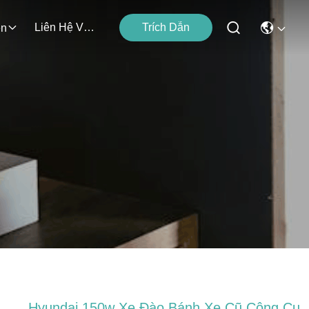
Liên Hệ Với Chúng Tôi
Trích Dẫn
ện
Hyundai 150w Xe Đào Bánh Xe Cũ Công Cụ