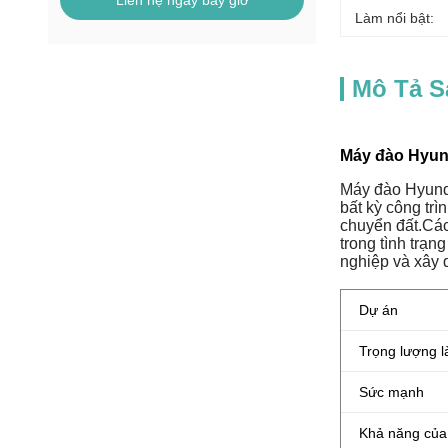
Liên hệ ngay bây giờ
Làm nổi bật:
Mô Tả 
Máy đào Hyund
Máy đào Hyunda
bất kỳ công tr
chuyển đất.Các
trong tình trạn
nghiệp và xây 
Dự án
Trọng lượng l
Sức mạnh
Khả năng của