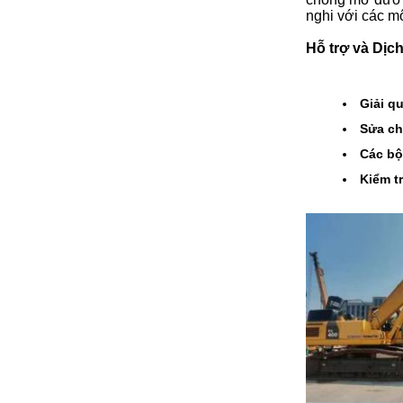
nghi với các m
Hỗ trợ và Dịc
Giải q
Sửa ch
Các bộ
Kiểm tr