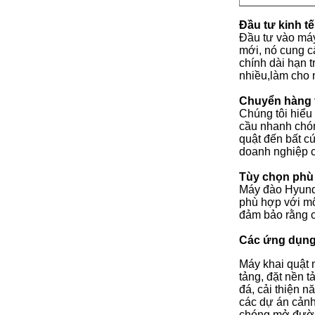
Đầu tư kinh t
Đầu tư vào máy
mới, nó cung cấ
chính dài hạn 
nhiều,làm cho 
Chuyển hàng 
Chúng tôi hiểu 
cầu nhanh chón
quật đến bất c
doanh nghiệp c
Tùy chọn phù
Máy đào Hyunda
phù hợp với mô
đảm bảo rằng c
Các ứng dụng
Máy khai quật 
tảng, đặt nền 
đá, cải thiện 
các dự án cảnh 
chóng mở đường