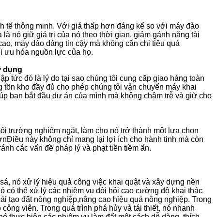
h tế thông minh. Với giá thấp hơn đáng kể so với máy đào
 là nó giữ giá trị của nó theo thời gian, giảm gánh nặng tài
cao, máy đào đáng tin cậy mà không cần chi tiêu quá
ối ưu hóa nguồn lực của họ.
ử dụng
ập tức đó là lý do tại sao chúng tôi cung cấp giao hàng toàn
 tồn kho đầy đủ cho phép chúng tôi vận chuyển máy khai
iúp bạn bắt đầu dự án của mình mà không chậm trễ và giữ cho
i trường nghiêm ngặt, làm cho nó trở thành một lựa chọn
Điều này không chỉ mang lại lợi ích cho hành tinh mà còn
nh các vấn đề pháp lý và phạt tiền tiềm ẩn.
á, nó xử lý hiệu quả công việc khai quật và xây dựng nền
ó có thể xử lý các nhiệm vụ đòi hỏi cao cường độ khai thác
cải tạo đất nông nghiệp,nâng cao hiệu quả nông nghiệp. Trong
công viên. Trong quá trình phá hủy và tái thiết, nó nhanh
ó thực hiện các nhiệm vụ làm đất một cách dễ dàng, thích