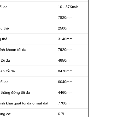
ối đa
10 - 37Km/h
7820mm
ng thể
2500mm
g thể
3140mm
nh khoan tối đa
7920mm
tối đa
4850mm
an tối đa
8470mm
tối đa
6040mm
thẳng đứng tối đa
4460mm
nh khai quật tối đa ở mặt đất
7700mm
ộng cơ
6.7L