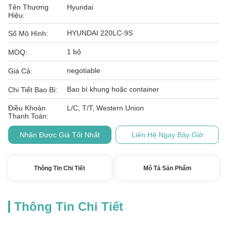
Tên Thương
Hyundai
Hiệu:
HYUNDAI 220LC-9S
Số Mô Hình:
1 bộ
MOQ:
negotiable
Giá Cả:
Bao bì khung hoặc container
Chi Tiết Bao Bì:
Điều Khoản
L/C, T/T, Western Union
Thanh Toán:
Nhận Được Giá Tốt Nhất
Liên Hệ Ngay Bây Giờ
Thông Tin Chi Tiết
Mô Tả Sản Phẩm
Thông Tin Chi Tiết