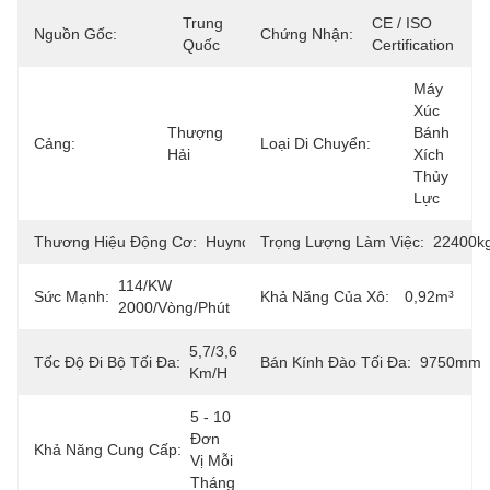
Trung 
CE / ISO 
Nguồn Gốc:
Chứng Nhận:
Quốc
Certification
Máy 
Xúc 
Thượng 
Bánh 
Cảng:
Loại Di Chuyển:
Hải
Xích 
Thủy 
Lực
Thương Hiệu Động Cơ:
Huyndai
Trọng Lượng Làm Việc:
22400k
114/kW 
Sức Mạnh:
Khả Năng Của Xô:
0,92m³
2000/vòng/phút
5,7/3,6 
Tốc Độ Đi Bộ Tối Đa:
Bán Kính Đào Tối Đa:
9750mm
Km/h
5 - 10 
Đơn 
Khả Năng Cung Cấp:
Vị Mỗi 
Tháng