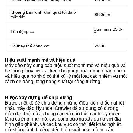
Độ sâu khoan thẳng đứng tối đa
5810mm
Khoảng bán kính khai quật tối đa ở
9690mm
mặt đất
Cummins B5.9-
Tên động cơ
C
Độ thay thế động cơ
5880L
Hiệu suất mạnh mẽ và hiệu quả
Máy đào này cung cấp hiệu suất mạnh mẽ và hiệu quả.và
hệ thống thủy lực cải tiến cho phép hoạt động nhanh hơn
và hiệu quả hơnNó có thể xử lý một loạt các nhiệm vụ một
cách dễ dàng, tăng năng suất tại công trường.
Được xây dựng để chịu đựng
Được thiết kế để chịu đựng những điều kiện khắc nghiệt
nhất, máy đào Hyundai Crawler đã sử dụng có đường
mòn đặc biệt dày, chống cạo và cấu trúc cánh tay được
tăng cường.như mỏ, các công trường xây dựng với địa
hình gập ghềnh, và các khu vực có thời tiết khắc nghiệt,
mà không ảnh hưởng đến hiệu suất hoặc độ tin cậy.