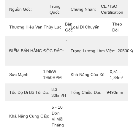
Trung 
CE / ISO 
Nguồn Gốc:
Chứng Nhận:
Quốc
Certification
Bản 
Theo 
Thương Hiệu Van Thủy Lực:
Loại Di Chuyển:
Gốc
Dõi
Tiết 
Kiệm 
ĐIỂM BÁN HÀNG ĐỘC ĐÁO:
Trọng Lượng Làm Việc:
20500K
Năng 
Lượng
124kW 
0,51 - 
Sức Mạnh:
Khả Năng Của Xô:
1950RPM
1,34m³
8.3 - 
Tốc Độ Đi Bộ Tối Đa:
Tổng Chiều Dài:
9490mm
30km/h
5 - 10 
Đơn 
Khả Năng Cung Cấp:
Vị Mỗi 
Tháng