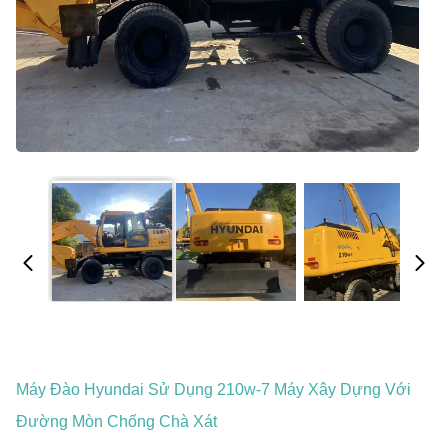
Máy Đào Hyundai Sử Dụng 210w-7 Máy Xây Dựng Với
Đường Mòn Chống Chà Xát