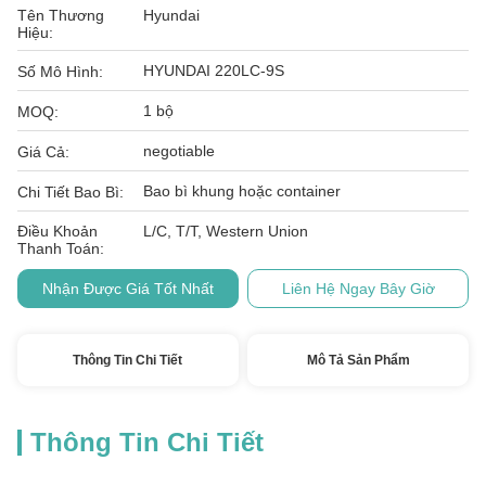
Tên Thương
Hyundai
Hiệu:
HYUNDAI 220LC-9S
Số Mô Hình:
1 bộ
MOQ:
negotiable
Giá Cả:
Bao bì khung hoặc container
Chi Tiết Bao Bì:
Điều Khoản
L/C, T/T, Western Union
Thanh Toán:
Nhận Được Giá Tốt Nhất
Liên Hệ Ngay Bây Giờ
Thông Tin Chi Tiết
Mô Tả Sản Phẩm
Thông Tin Chi Tiết