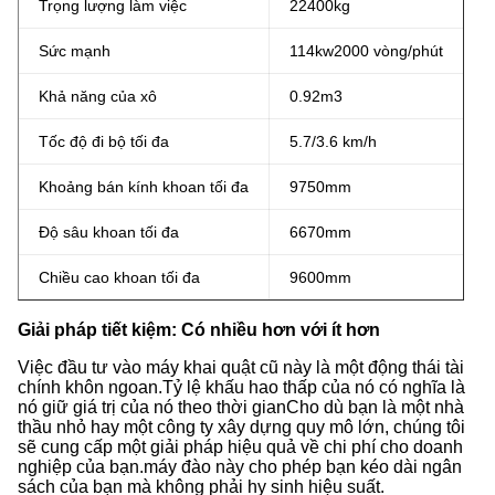
Trọng lượng làm việc
22400kg
Sức mạnh
114
kw
2000 vòng/phút
Khả năng của xô
0.92m3
Tốc độ đi bộ tối đa
5.7/3.6 km/h
Khoảng bán kính khoan tối đa
9750mm
Độ sâu khoan tối đa
6670mm
Chiều cao khoan tối đa
9600mm
Giải pháp tiết kiệm: Có nhiều hơn với ít hơn
Việc đầu tư vào máy khai quật cũ này là một động thái tài
chính khôn ngoan.Tỷ lệ khấu hao thấp của nó có nghĩa là
nó giữ giá trị của nó theo thời gianCho dù bạn là một nhà
thầu nhỏ hay một công ty xây dựng quy mô lớn, chúng tôi
sẽ cung cấp một giải pháp hiệu quả về chi phí cho doanh
nghiệp của bạn.máy đào này cho phép bạn kéo dài ngân
sách của bạn mà không phải hy sinh hiệu suất.