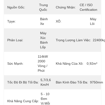
Trung 
CE / ISO 
Nguồn Gốc:
Chứng Nhận:
Quốc
Certification
Bánh 
Máy 
Tpye:
XÔ:
Xe
Lôi
Máy 
Xúc 
Phân Loại:
Trọng Lượng Làm Việc:
22400k
Bánh 
Lốp
114kW 
2000 
Sức Mạnh:
Khả Năng Của Xô:
0,92m³
Vòng / 
Phút
5,7/3,6 
Tốc Độ Đi Bộ Tối Đa:
Bán Kính Đào Tối Đa:
9750mm
Km/h
5 - 10 
Đơn 
Khả Năng Cung Cấp:
Vị Mỗi 