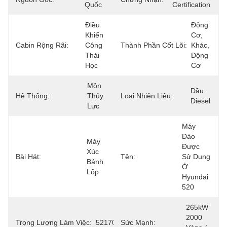
Quốc
Certification
Điều 
Động 
Khiển 
Cơ, 
Cabin Rộng Rãi:
Công 
Thành Phần Cốt Lõi:
Khác, 
Thái 
Động 
Học
Cơ
Môn 
Dầu 
Hệ Thống:
Thủy 
Loại Nhiên Liệu:
Diesel
Lực
Máy 
Đào 
Máy 
Được 
Xúc 
Bài Hát:
Tên:
Sử Dụng 
Bánh 
Ở 
Lốp
Hyundai 
520
265kW 
2000 
Trọng Lượng Làm Việc:
52170KG
Sức Mạnh: