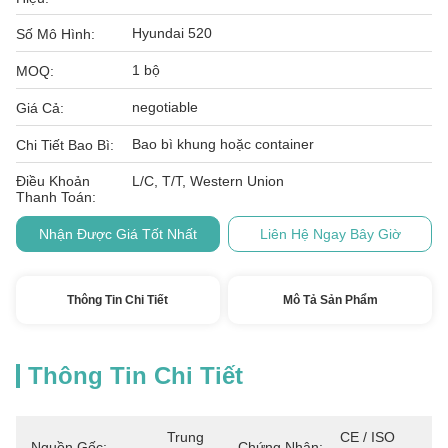
Hyundai 520
Số Mô Hình:
1 bộ
MOQ:
negotiable
Giá Cả:
Bao bì khung hoặc container
Chi Tiết Bao Bì:
Điều Khoản
L/C, T/T, Western Union
Thanh Toán:
Nhận Được Giá Tốt Nhất
Liên Hệ Ngay Bây Giờ
Thông Tin Chi Tiết
Mô Tả Sản Phẩm
Thông Tin Chi Tiết
Trung 
CE / ISO 
Nguồn Gốc:
Chứng Nhận: