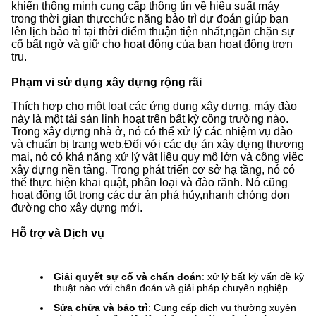
khiển thông minh cung cấp thông tin về hiệu suất máy
trong thời gian thựcchức năng bảo trì dự đoán giúp bạn
lên lịch bảo trì tại thời điểm thuận tiện nhất,ngăn chặn sự
cố bất ngờ và giữ cho hoạt động của bạn hoạt động trơn
tru.
Phạm vi sử dụng xây dựng rộng rãi
Thích hợp cho một loạt các ứng dụng xây dựng, máy đào
này là một tài sản linh hoạt trên bất kỳ công trường nào.
Trong xây dựng nhà ở, nó có thể xử lý các nhiệm vụ đào
và chuẩn bị trang web.Đối với các dự án xây dựng thương
mại, nó có khả năng xử lý vật liệu quy mô lớn và công việc
xây dựng nền tảng. Trong phát triển cơ sở hạ tầng, nó có
thể thực hiện khai quật, phân loại và đào rãnh. Nó cũng
hoạt động tốt trong các dự án phá hủy,nhanh chóng dọn
đường cho xây dựng mới.
Hỗ trợ và Dịch vụ
Giải quyết sự cố và chẩn đoán
: xử lý bất kỳ vấn đề kỹ
thuật nào với chẩn đoán và giải pháp chuyên nghiệp.
Sửa chữa và bảo trì
: Cung cấp dịch vụ thường xuyên