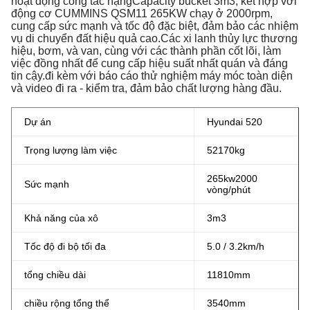
hoạt động công tác nặngCapacity bucket 3m3, kết hợp với
động cơ CUMMINS QSM11 265KW chạy ở 2000rpm,
cung cấp sức mạnh và tốc độ đặc biệt, đảm bảo các nhiệm
vụ di chuyển đất hiệu quả cao.Các xi lanh thủy lực thương
hiệu, bơm, và van, cùng với các thành phần cốt lõi, làm
việc đồng nhất để cung cấp hiệu suất nhất quán và đáng
tin cậy.đi kèm với báo cáo thử nghiệm máy móc toàn diện
và video đi ra - kiểm tra, đảm bảo chất lượng hàng đầu.
Dự án
Hyundai 520
Trọng lượng làm việc
52170kg
265
kw
2000
Sức mạnh
vòng/phút
Khả năng của xô
3m3
Tốc độ đi bộ tối đa
5.0 / 3.2km/h
tổng chiều dài
11810mm
chiều rộng tổng thể
3540mm