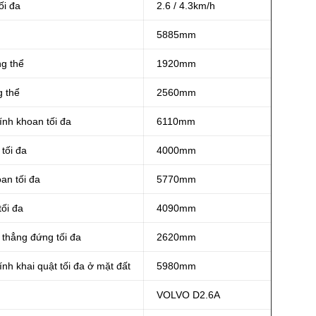
ối đa
2.6 / 4.3km/h
5885mm
ng thể
1920mm
g thể
2560mm
nh khoan tối đa
6110mm
tối đa
4000mm
an tối đa
5770mm
tối đa
4090mm
thẳng đứng tối đa
2620mm
nh khai quật tối đa ở mặt đất
5980mm
VOLVO D2.6A