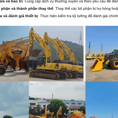
ữa và bảo trì
: Cung cấp dịch vụ thường xuyên và theo yêu cầu để đả
 phận và thành phần thay thế
: Thay thế các bộ phận bị hư hỏng ho
a và đánh giá thiết bị
: Thực hiện kiểm tra kỹ lưỡng để đánh giá chín