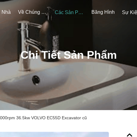
Nhà
Về Chúng Tôi
Băng Hình
Các Sản Phẩm
Sự Ki
Chi Tiết Sản Phẩm
000rpm 36.5kw VOLVO EC55D Excavator cũ