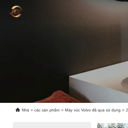
Nhà
>
các sản phẩm
>
Máy xúc Volvo đã qua sử dụng
>
2