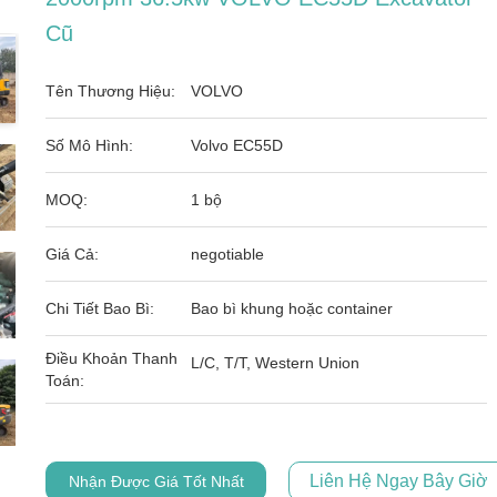
Cũ
Tên Thương Hiệu:
VOLVO
Số Mô Hình:
Volvo EC55D
MOQ:
1 bộ
Giá Cả:
negotiable
Chi Tiết Bao Bì:
Bao bì khung hoặc container
Điều Khoản Thanh
L/C, T/T, Western Union
Toán:
Liên Hệ Ngay Bây Giờ
Nhận Được Giá Tốt Nhất