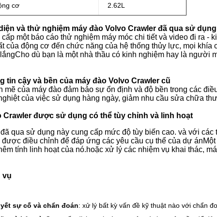
ộng cơ
2.62L
 diện và thử nghiệm máy đào Volvo Crawler đã qua sử dụng
cấp một báo cáo thử nghiệm máy móc chi tiết và video đi ra - k
t của động cơ đến chức năng của hệ thống thủy lực, mọi khía 
 lắngCho dù bạn là một nhà thầu có kinh nghiệm hay là người mua
 tin cậy và bền của máy đào Volvo Crawler cũ
mẽ của máy đào đảm bảo sự ổn định và độ bền trong các điều
ghiệt của việc sử dụng hàng ngày, giảm nhu cầu sửa chữa thườ
 Crawler được sử dụng có thể tùy chỉnh và linh hoạt
đã qua sử dụng này cung cấp mức độ tùy biến cao. và với các 
ể được điều chỉnh để đáp ứng các yêu cầu cụ thể của dự ánMột l
thêm tính linh hoạt của nó.hoặc xử lý các nhiệm vụ khai thác, 
h vụ
uyết sự cố và chẩn đoán
: xử lý bất kỳ vấn đề kỹ thuật nào với chẩn 