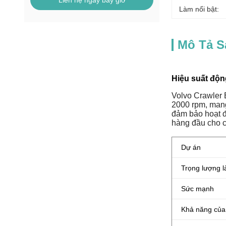
Liên hệ ngay bây giờ
Làm nổi bật:
Mô Tả 
Hiệu suất độn
Volvo Crawler 
2000 rpm, mang 
đảm bảo hoạt đ
hàng đầu cho c
Dự án
Trọng lượng l
Sức mạnh
Khả năng của