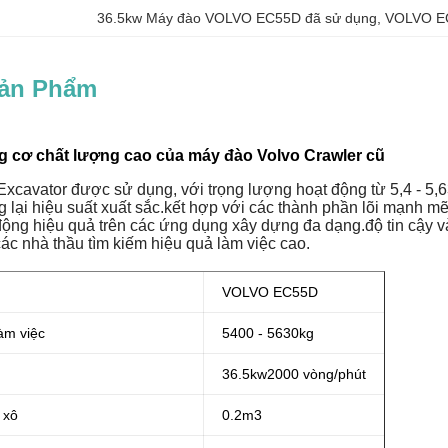
36.5kw Máy đào VOLVO EC55D đã sử dụng
, 
VOLVO EC
Sản Phẩm
g cơ chất lượng cao của máy đào Volvo Crawler cũ
Excavator được sử dụng, với trọng lượng hoạt động từ 5,4 - 5,6
lại hiệu suất xuất sắc.kết hợp với các thành phần lõi mạnh mẽ 
ộng hiệu quả trên các ứng dụng xây dựng đa dạng.độ tin cậy 
ác nhà thầu tìm kiếm hiệu quả làm việc cao.
VOLVO EC55D
àm việc
5400 - 5630kg
36.5
kw
2000 vòng/phút
 xô
0.2m3