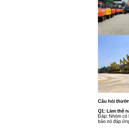
Câu hỏi thườ
Q1: Làm thế n
Đáp: Nhóm có k
bảo nó đáp ứng