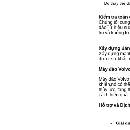
Độ thay thế đ
Kiểm tra toàn
Chúng tôi cung 
đàoTừ hiệu suấ
tru và không lo
Xây dựng đáng
Xây dựng mạnh 
được sự khắc n
Máy đào Volvo
Máy đào Volvo 
khiển,nó có th
thủy lực, tăng 
cách hiệu quả.
Hỗ trợ và Dịc
Giải q