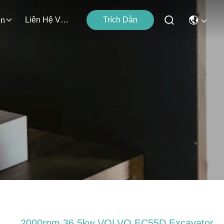
Liên Hệ Với Chúng Tôi
Trích Dẫn
ện
2000rpm 36.5kw VOLVO EC55D Excavator