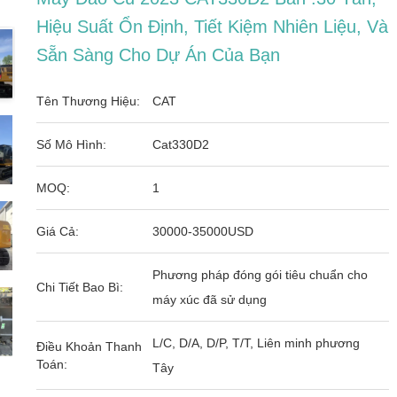
Hiệu Suất Ổn Định, Tiết Kiệm Nhiên Liệu, Và
Sẵn Sàng Cho Dự Án Của Bạn
Tên Thương Hiệu:
CAT
Số Mô Hình:
Cat330D2
MOQ:
1
Giá Cả:
30000-35000USD
Phương pháp đóng gói tiêu chuẩn cho
Chi Tiết Bao Bì:
máy xúc đã sử dụng
L/C, D/A, D/P, T/T, Liên minh phương
Điều Khoản Thanh
Toán:
Tây