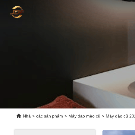
Nhà
>
các sản phẩm
>
Máy đào mèo cũ
>
Máy đào cũ 202