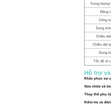
Trọng lượng 
Động 
Công s
Dung tíc
Chiều dài
Chiều dài t
Dung t
Tốc độ di 
Hỗ trợ và
Khắc phục sự c
Sửa chữa và bảo
Thay thế phụ tù
Kiểm tra và đánh