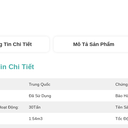
 Tin Chi Tiết
Mô Tả Sản Phẩm
n Chi Tiết
Trung Quốc
Chứng
Đã Sử Dụng
Bảo H
Hoạt Động:
30Tấn
Tên S
1.54m3
Tốc Độ