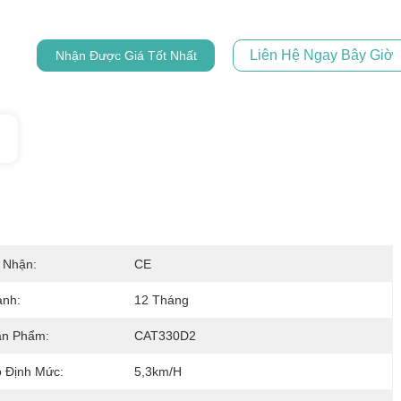
Liên Hệ Ngay Bây Giờ
Nhận Được Giá Tốt Nhất
 Nhận:
CE
ành:
12 Tháng
ản Phẩm:
CAT330D2
 Định Mức:
5,3km/h