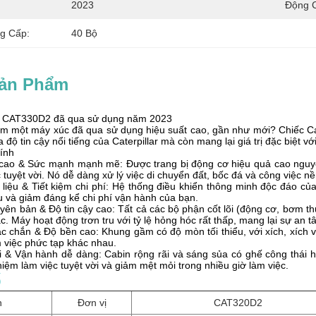
2023
Động 
g Cấp:
40 Bộ
Sản Phẩm
c CAT330D2 đã qua sử dụng năm 2023
ếm một máy xúc đã qua sử dụng hiệu suất cao, gần như mới? Chiếc Ca
 độ tin cậy nổi tiếng của Caterpillar mà còn mang lại giá trị đặc biệt v
ính
h cao & Sức mạnh mạnh mẽ: Được trang bị động cơ hiệu quả cao ngu
 tuyệt vời. Nó dễ dàng xử lý việc di chuyển đất, bốc đá và công việc
n liệu & Tiết kiệm chi phí: Hệ thống điều khiển thông minh độc đáo củ
iệu và giảm đáng kể chi phí vận hành của bạn.
ên bản & Độ tin cậy cao: Tất cả các bộ phận cốt lõi (động cơ, bơm thủy
rặc. Máy hoạt động trơn tru với tỷ lệ hỏng hóc rất thấp, mang lại sự an 
 chắn & Độ bền cao: Khung gầm có độ mòn tối thiểu, với xích, xích và
m việc phức tạp khác nhau.
ái & Vận hành dễ dàng: Cabin rộng rãi và sáng sủa có ghế công thái 
hiệm làm việc tuyệt vời và giảm mệt mỏi trong nhiều giờ làm việc.
ố
n
Đơn vị
CAT320D2