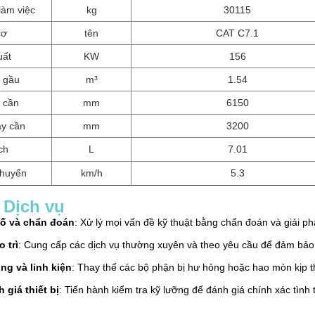
làm việc
kg
30115
cơ
tên
CAT C7.1
uất
KW
156
h gầu
m³
1.54
 cần
mm
6150
ay cần
mm
3200
ích
L
7.01
chuyển
km/h
5.3
 Dịch vụ
ố và chẩn đoán
: Xử lý mọi vấn đề kỹ thuật bằng chẩn đoán và giải p
 trì
: Cung cấp các dịch vụ thường xuyên và theo yêu cầu để đảm bảo 
ng và linh kiện
: Thay thế các bộ phận bị hư hỏng hoặc hao mòn kịp th
 giá thiết bị
: Tiến hành kiểm tra kỹ lưỡng để đánh giá chính xác tình