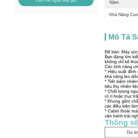
Liên hệ ngay bây giờ
Năm:
Khả Năng Cun
Mô Tả 
Để bán: Máy xú
Bạn đang tìm ki
không chỉ kế thừa
Các tính năng ch
* Hiệu suất đỉn
khả năng leo dốc
* Tiết kiệm nhiê
tiêu thụ nhiên l
* Chất lượng nguy
rò rỉ hoặc trục t
* Khung gầm chắc
các điều kiện là
* Cabin thoải m
vận hành trải ng
Thông s
Dự á