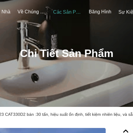
Nhà
Về Chúng Tôi
Băng Hình
Các Sản Phẩm
Sự Ki
Chi Tiết Sản Phẩm
3 CAT330D2 bán :30 tấn, hiệu suất ổn định, tiết kiệm nhiên liệu, và 