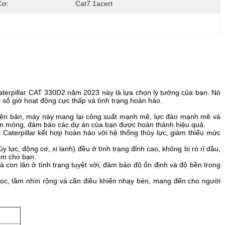
Cơ:
Cat7.1acert
terpillar CAT 330D2 năm 2023 này là lựa chọn lý tưởng của bạn. Nó
ới số giờ hoạt động cực thấp và tình trạng hoàn hảo.
yên bản, máy này mang lại công suất mạnh mẽ, lực đào mạnh mẽ và
 nền móng, đảm bảo các dự án của bạn được hoàn thành hiệu quả.
a Caterpillar kết hợp hoàn hảo với hệ thống thủy lực, giảm thiểu mức
 lực, động cơ, xi lanh) đều ở tình trạng đỉnh cao, không bị rò rỉ dầu,
tâm cho bạn.
 con lăn ở tình trạng tuyệt vời, đảm bảo độ ổn định và độ bền trong
học, tầm nhìn rộng và cần điều khiển nhạy bén, mang đến cho người