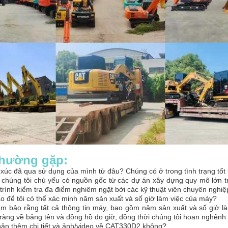
thường gặp:
xúc đã qua sử dụng của mình từ đâu? Chúng có ở trong tình trạng tốt
 chúng tôi chủ yếu có nguồn gốc từ các dự án xây dựng quy mô lớn t
 trình kiểm tra đa điểm nghiêm ngặt bởi các kỹ thuật viên chuyên nghi
 để tôi có thể xác minh năm sản xuất và số giờ làm việc của máy?
ảm bảo rằng tất cả thông tin máy, bao gồm năm sản xuất và số giờ là
ràng về bảng tên và đồng hồ đo giờ, đồng thời chúng tôi hoan nghênh
hận thêm chi tiết và ảnh/video về CAT330D2 không?