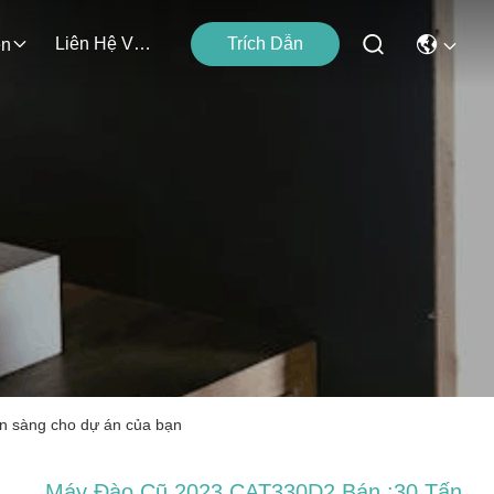
Liên Hệ Với Chúng Tôi
Trích Dẫn
ện
sẵn sàng cho dự án của bạn
Máy Đào Cũ 2023 CAT330D2 Bán :30 Tấn,