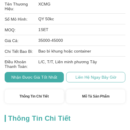
Tên Thương
XCMG
Hiệu:
QY 50kc
Số Mô Hình:
1SET
MOQ:
35000-45000
Giá Cả:
Bao bì khung hoặc container
Chi Tiết Bao Bì:
Điều Khoản
L/C, T/T, Liên minh phương Tây
Thanh Toán:
Nhận Được Giá Tốt Nhất
Liên Hệ Ngay Bây Giờ
Thông Tin Chi Tiết
Mô Tả Sản Phẩm
Thông Tin Chi Tiết