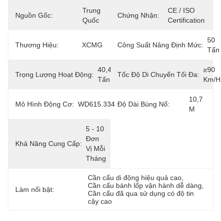
Trung 
CE / ISO 
Nguồn Gốc:
Chứng Nhận:
Quốc
Certification
50 
Thương Hiệu:
XCMG
Công Suất Nâng Định Mức:
Tấn
40,4 
≥90 
Trọng Lượng Hoạt Động:
Tốc Độ Di Chuyển Tối Đa:
Tấn
Km/h
10,7 
Mô Hình Động Cơ:
WD615.334
Độ Dài Bùng Nổ:
M
5 - 10 
Đơn 
Khả Năng Cung Cấp:
Vị Mỗi 
Tháng
Cần cẩu di động hiệu quả cao
, 
Cần cẩu bánh lốp vận hành dễ dàng
, 
Làm nổi bật:
Cần cẩu đã qua sử dụng có độ tin 
cậy cao