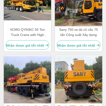
XCMG QY50KC 50 Ton
Sany 750 xe tải cũ cẩu 75
Truck Crane with High
tấn Công suất Xây dựng
Efficiency and All-Terrain
Chassis for Heavy Lifting
Nhận được giá tốt nhất
Nhận được giá tốt nhất