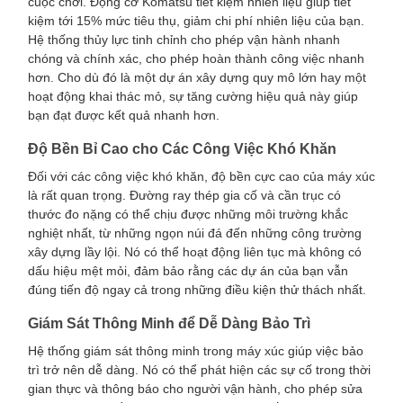
cuộc chơi. Động cơ Komatsu tiết kiệm nhiên liệu giúp tiết
kiệm tới 15% mức tiêu thụ, giảm chi phí nhiên liệu của bạn.
Hệ thống thủy lực tinh chỉnh cho phép vận hành nhanh
chóng và chính xác, cho phép hoàn thành công việc nhanh
hơn. Cho dù đó là một dự án xây dựng quy mô lớn hay một
hoạt động khai thác mỏ, sự tăng cường hiệu quả này giúp
bạn đạt được kết quả nhanh hơn.
Độ Bền Bỉ Cao cho Các Công Việc Khó Khăn
Đối với các công việc khó khăn, độ bền cực cao của máy xúc
là rất quan trọng. Đường ray thép gia cố và cần trục có
thước đo nặng có thể chịu được những môi trường khắc
nghiệt nhất, từ những ngọn núi đá đến những công trường
xây dựng lầy lội. Nó có thể hoạt động liên tục mà không có
dấu hiệu mệt mỏi, đảm bảo rằng các dự án của bạn vẫn
đúng tiến độ ngay cả trong những điều kiện thử thách nhất.
Giám Sát Thông Minh để Dễ Dàng Bảo Trì
Hệ thống giám sát thông minh trong máy xúc giúp việc bảo
trì trở nên dễ dàng. Nó có thể phát hiện các sự cố trong thời
gian thực và thông báo cho người vận hành, cho phép sửa