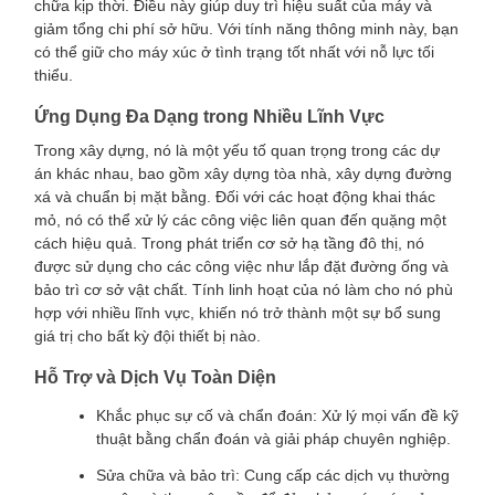
chữa kịp thời. Điều này giúp duy trì hiệu suất của máy và
giảm tổng chi phí sở hữu. Với tính năng thông minh này, bạn
có thể giữ cho máy xúc ở tình trạng tốt nhất với nỗ lực tối
thiểu.
Ứng Dụng Đa Dạng trong Nhiều Lĩnh Vực
Trong xây dựng, nó là một yếu tố quan trọng trong các dự
án khác nhau, bao gồm xây dựng tòa nhà, xây dựng đường
xá và chuẩn bị mặt bằng. Đối với các hoạt động khai thác
mỏ, nó có thể xử lý các công việc liên quan đến quặng một
cách hiệu quả. Trong phát triển cơ sở hạ tầng đô thị, nó
được sử dụng cho các công việc như lắp đặt đường ống và
bảo trì cơ sở vật chất. Tính linh hoạt của nó làm cho nó phù
hợp với nhiều lĩnh vực, khiến nó trở thành một sự bổ sung
giá trị cho bất kỳ đội thiết bị nào.
Hỗ Trợ và Dịch Vụ Toàn Diện
Khắc phục sự cố và chẩn đoán: Xử lý mọi vấn đề kỹ
thuật bằng chẩn đoán và giải pháp chuyên nghiệp.
Sửa chữa và bảo trì: Cung cấp các dịch vụ thường