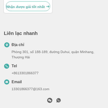
32300kg Cho khai thác mỏ
xây dựng
Nhận được giá tốt nhất
Liên lạc nhanh
Địa chỉ
Phòng 301, số 188-189, đường Duhui, quận Minhang,
Thượng Hải
Tel
+8613301866377
Email
13301866377@163.com