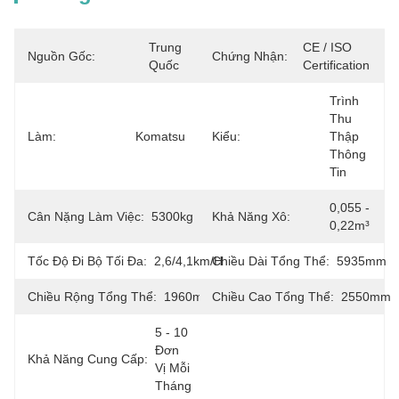
Trung 
CE / ISO 
Nguồn Gốc:
Chứng Nhận:
Quốc
Certification
Trình 
Thu 
Làm:
Komatsu
Kiểu:
Thập 
Thông 
Tin
0,055 - 
Cân Nặng Làm Việc:
5300kg
Khả Năng Xô:
0,22m³
Tốc Độ Đi Bộ Tối Đa:
2,6/4,1km/h
Chiều Dài Tổng Thể:
5935mm
Chiều Rộng Tổng Thể:
1960mm
Chiều Cao Tổng Thể:
2550mm
5 - 10 
Đơn 
Khả Năng Cung Cấp:
Vị Mỗi 
Tháng