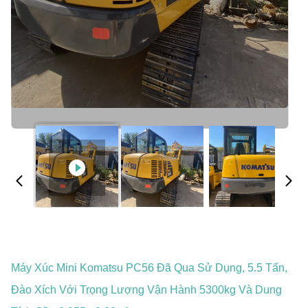
Máy Xúc Mini Komatsu PC56 Đã Qua Sử Dụng, 5.5 Tấn,
Đào Xích Với Trọng Lượng Vận Hành 5300kg Và Dung