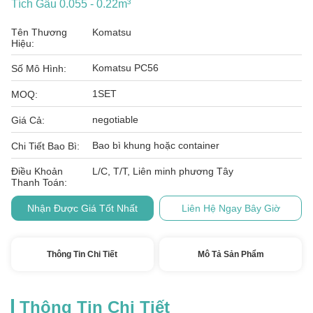
Tích Gầu 0.055 - 0.22m³
Tên Thương
Komatsu
Hiệu:
Komatsu PC56
Số Mô Hình:
1SET
MOQ:
negotiable
Giá Cả:
Bao bì khung hoặc container
Chi Tiết Bao Bì:
Điều Khoản
L/C, T/T, Liên minh phương Tây
Thanh Toán:
Nhận Được Giá Tốt Nhất
Liên Hệ Ngay Bây Giờ
Thông Tin Chi Tiết
Mô Tả Sản Phẩm
Thông Tin Chi Tiết